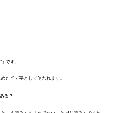
て字です。
込めた当て字として使われます。
ある？