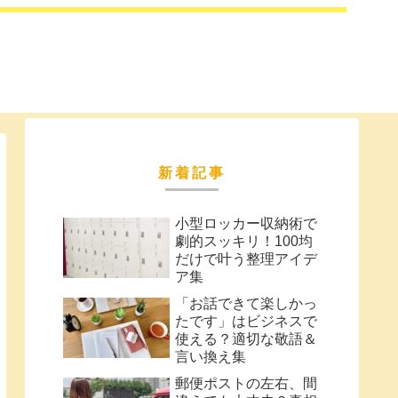
新着記事
小型ロッカー収納術で
劇的スッキリ！100均
だけで叶う整理アイデ
ア集
「お話できて楽しかっ
たです」はビジネスで
使える？適切な敬語＆
言い換え集
郵便ポストの左右、間