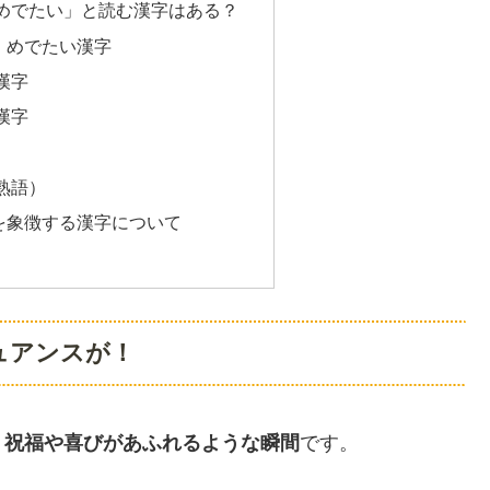
めでたい」と読む漢字はある？
、めでたい漢字
漢字
漢字
熟語）
を象徴する漢字について
ュアンスが！
、
祝福や喜びがあふれるような瞬間
です。