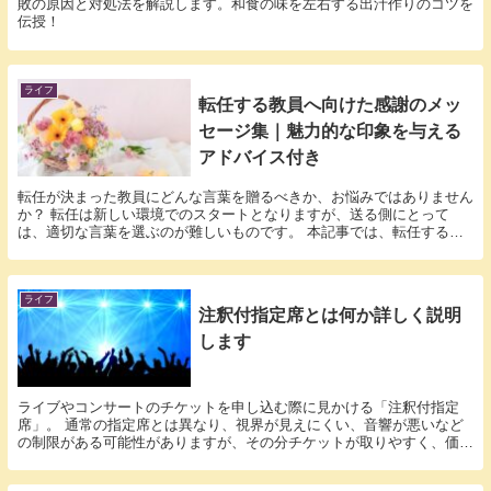
敗の原因と対処法を解説します。和食の味を左右する出汁作りのコツを
伝授！
ライフ
転任する教員へ向けた感謝のメッ
セージ集｜魅力的な印象を与える
アドバイス付き
転任が決まった教員にどんな言葉を贈るべきか、お悩みではありません
か？ 転任は新しい環境でのスタートとなりますが、送る側にとって
は、適切な言葉を選ぶのが難しいものです。 本記事では、転任する教
員への感謝を込めたメッセージの書き方や具体的な例を...
ライフ
注釈付指定席とは何か詳しく説明
します
ライブやコンサートのチケットを申し込む際に見かける「注釈付指定
席」。 通常の指定席とは異なり、視界が見えにくい、音響が悪いなど
の制限がある可能性がありますが、その分チケットが取りやすく、価格
が抑えられることもあります。 会場によっては意外な...