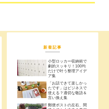
新着記事
小型ロッカー収納術で
劇的スッキリ！100均
だけで叶う整理アイデ
ア集
「お話できて楽しかっ
たです」はビジネスで
使える？適切な敬語＆
言い換え集
郵便ポストの左右、間