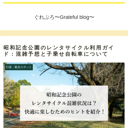
ぐれぶろ〜Grateful blog〜
昭和記念公園のレンタサイクル利用ガイ
ド：混雑予想と子乗せ自転車について
行楽・観光スポット