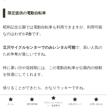
限定提供の電動自転車
昭和記念公園では電動自転車も利用できますが、利用可能
なのはわずか
2台
です。
立川サイクルセンターでのみレンタル可能
で、高い人気の
ため争奪が激しいですね。
特に暑い日や混雑期には、この電動自転車が公園内の移動
を快適にしてくれます。
借りることができたら、かなりラッキーですね。
まとめ：昭和記念公園の自転車レンタル混雑レポート
プライバシーポリシ
ホーム
運営者情報
広告ポリシー
お問い合わせ
ー・免責事項