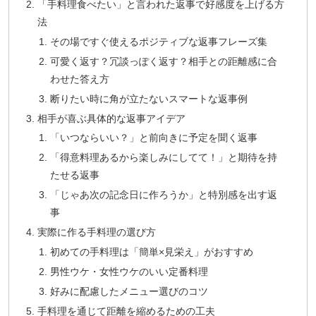
「手料理食べたい」と言われた返事で好感度を上げる方
法
その場ですぐ使えるポジティブな返事フレーズ集
可愛く返す？冗談っぽく返す？相手との距離感に合
わせた答え方
断りたい時に角が立たないスマートな返事例
相手が喜ぶ具体的な返事アイデア
「いつならいい？」と前向きに予定を聞く返事
「得意料理あるから楽しみにしてて！」と期待を持
たせる返事
「じゃあ次の記念日に作ろうか」と特別感を出す返
事
実際に作る手料理の選び方
初めての手料理は「簡単×見栄え」がおすすめ
男性ウケ・女性ウケのいい定番料理
好みに配慮したメニュー選びのコツ
手料理を通じて距離を縮めるための工夫