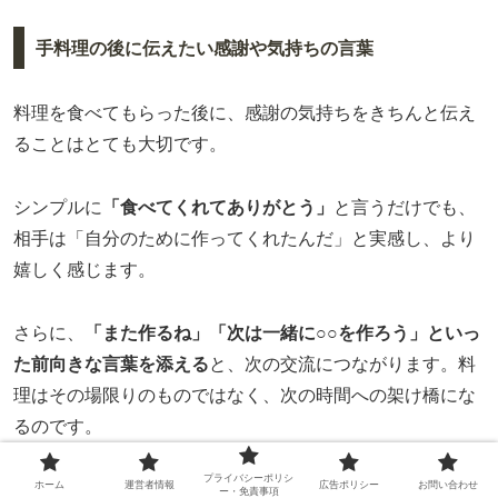
手料理の後に伝えたい感謝や気持ちの言葉
料理を食べてもらった後に、感謝の気持ちをきちんと伝え
ることはとても大切です。
シンプルに
「食べてくれてありがとう」
と言うだけでも、
相手は「自分のために作ってくれたんだ」と実感し、より
嬉しく感じます。
さらに、
「また作るね」「次は一緒に○○を作ろう」といっ
た前向きな言葉を添える
と、次の交流につながります。料
理はその場限りのものではなく、次の時間への架け橋にな
るのです。
プライバシーポリシ
ホーム
運営者情報
広告ポリシー
お問い合わせ
また、相手から「美味しい」と言われたときには、「そう
ー・免責事項