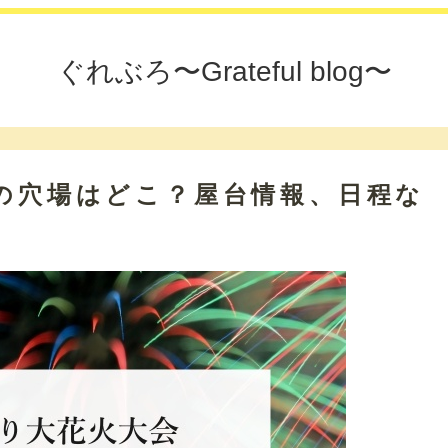
ぐれぶろ〜Grateful blog〜
6の穴場はどこ？屋台情報、日程な