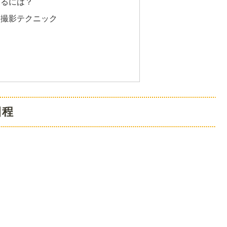
するには？
す撮影テクニック
日程