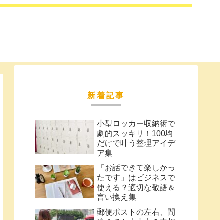
新着記事
小型ロッカー収納術で
劇的スッキリ！100均
だけで叶う整理アイデ
ア集
「お話できて楽しかっ
たです」はビジネスで
使える？適切な敬語＆
言い換え集
郵便ポストの左右、間