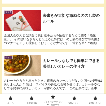
の。だからこそ、開けないトラブルは一刻も早く解...
ライフ
表書きが大切な激励金ののし袋の
ルール
全国大会や大切な試合に挑む選手たちを応援するために贈る「激励
金」。 その想いをきちんと伝えるためには、のし袋の選び方や表書き
のマナーを正しく理解しておくことが大切です。 適切な水引の種類や
金額に応じた封筒の選び方をご存じでしょうか？ 本記事...
ライフ
カレールウなしでも簡単にできる
美味しいカレーの作り方
カレーを作ろうと思ったとき、市販のカレールウがないと困った経験は
ありませんか？ 実は、スパイスや身近な食材を使えば、カレールウな
しでも簡単に美味しいカレーが作れるんです。 この記事では、基本の
スパイスカレーの作り方から、手軽にできるレシピ、...
プライバシーポリシ
ライフ
ホーム
運営者情報
広告ポリシー
お問い合わせ
ー・免責事項